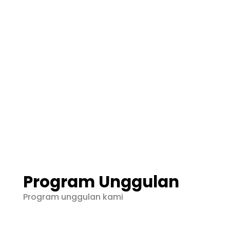
Web Tracer Studi
Penelusuran Alumni Setelah Lulus dari
Sekolah yang Dikemas Melalui Form guna
Mengetahui Keterserapan Alumni.
Program Unggulan
Program unggulan kami