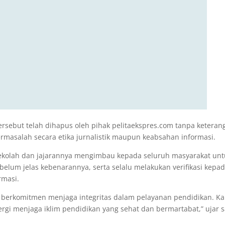
ks tersebut telah dihapus oleh pihak pelitaekspres.com tanpa ketera
masalah secara etika jurnalistik maupun keabsahan informasi.
 sekolah dan jajarannya mengimbau kepada seluruh masyarakat un
belum jelas kebenarannya, serta selalu melakukan verifikasi kepa
rmasi.
r berkomitmen menjaga integritas dalam pelayanan pendidikan. K
gi menjaga iklim pendidikan yang sehat dan bermartabat,” ujar s