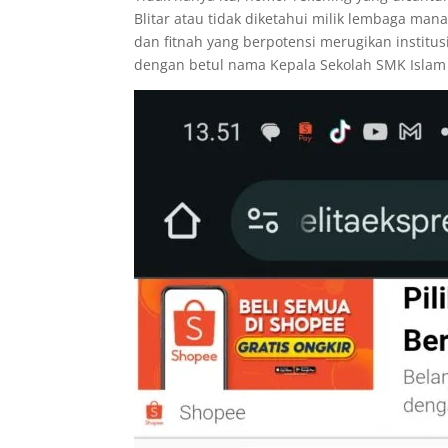
Blitar atau tidak diketahui milik lembaga ma
dan fitnah yang berpotensi merugikan institus
dengan betul nama Kepala Sekolah SMK Islam 1