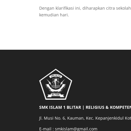
Dengan klarifikasi ini, diharapkan citra sekola
kemudian hari.
SMK ISLAM 1 BLITAR | RELIGIUS & KOMPETE
Jl. Musi No. 6, Kauman, Kec. Kepanjenkidul Kot
E-mail : smkislam@gmail.com