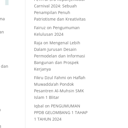
Carnival 2024: Sebuah
Penampilan Penuh
ama
Patriotisme dan Kreativitas
Fairuz
on
Pengumuman
an
Kelulusan 2024
Raja
on
Mengenal Lebih
Dalam Jurusan Desain
Permodelan dan Informasi
Bangunan dan Prospek
r dan
Kerjanya
Fikru Dzul Fahmi
on
Haflah
n
Muwadda’ah Pondok
Pesantren Al-Muhsin SMK
Islam 1 Blitar
Iqbal
on
PENGUMUMAN
h
PPDB GELOMBANG 1 TAHAP
1 TAHUN 2024
1