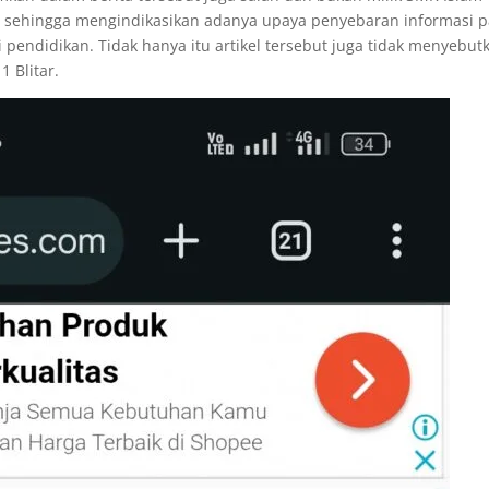
na sehingga mengindikasikan adanya upaya penyebaran informasi p
i pendidikan. Tidak hanya itu artikel tersebut juga tidak menyebut
 Blitar.