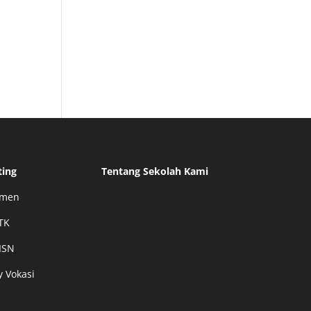
i
ting
Tentang Sekolah Kami
smen
TK
ISN
y Vokasi