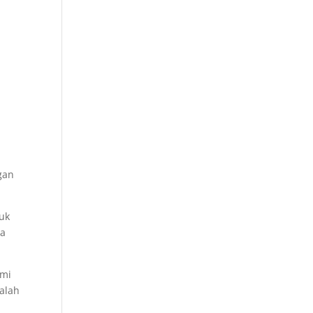
ngan
tuk
da
ami
alah