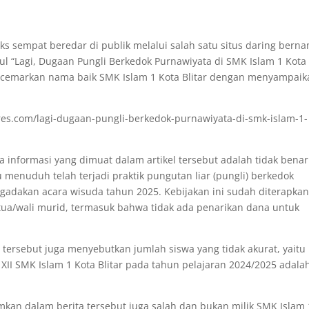
aks sempat beredar di publik melalui salah satu situs daring bern
ul “Lagi, Dugaan Pungli Berkedok Purnawiyata di SMK Islam 1 Kota
encemarkan nama baik SMK Islam 1 Kota Blitar dengan menyampaik
kspres.com/lagi-dugaan-pungli-berkedok-purnawiyata-di-smk-islam-1-
informasi yang dimuat dalam artikel tersebut adalah tidak bena
u menuduh telah terjadi praktik pungutan liar (pungli) berkedok
gadakan acara wisuda tahun 2025. Kebijakan ini sudah diterapka
tua/wali murid, termasuk bahwa tidak ada penarikan dana untuk
kan tersebut juga menyebutkan jumlah siswa yang tidak akurat, yaitu
s XII SMK Islam 1 Kota Blitar pada tahun pelajaran 2024/2025 adala
mkan dalam berita tersebut juga salah dan bukan milik SMK Islam 