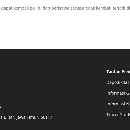
h dapat kembali pulih, dan peristiwa serupa tidak kembali terjadi d
Tautan Pen
Dapodikda
Informasi G
Informasi N
N
Tracer Stud
a Blitar, Jawa Timur, 66117