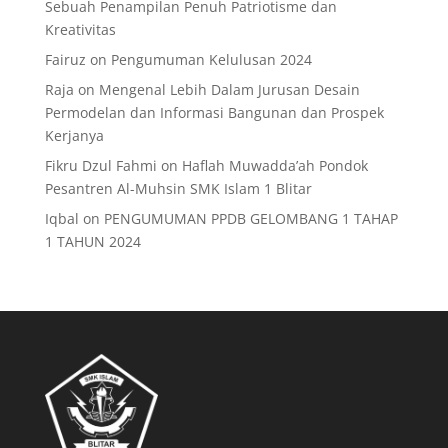
Sebuah Penampilan Penuh Patriotisme dan
Kreativitas
Fairuz
on
Pengumuman Kelulusan 2024
Raja
on
Mengenal Lebih Dalam Jurusan Desain
Permodelan dan Informasi Bangunan dan Prospek
Kerjanya
Fikru Dzul Fahmi
on
Haflah Muwadda’ah Pondok
Pesantren Al-Muhsin SMK Islam 1 Blitar
Iqbal
on
PENGUMUMAN PPDB GELOMBANG 1 TAHAP
1 TAHUN 2024