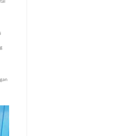
tal
i
ng
ngan