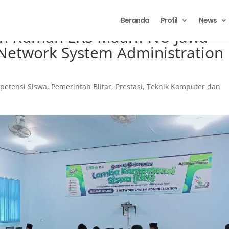
Beranda
Profil
News
uan Rumah LKS Maarif NU Jawa
 Network System Administration
etensi Siswa
,
Pemerintah Blitar
,
Prestasi
,
Teknik Komputer dan