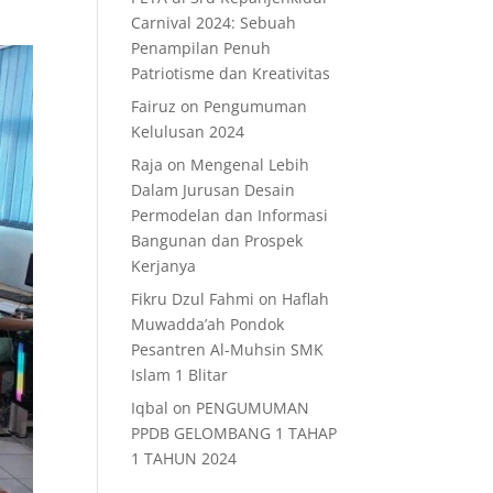
Carnival 2024: Sebuah
Penampilan Penuh
Patriotisme dan Kreativitas
Fairuz
on
Pengumuman
Kelulusan 2024
Raja
on
Mengenal Lebih
Dalam Jurusan Desain
Permodelan dan Informasi
Bangunan dan Prospek
Kerjanya
Fikru Dzul Fahmi
on
Haflah
Muwadda’ah Pondok
Pesantren Al-Muhsin SMK
Islam 1 Blitar
Iqbal
on
PENGUMUMAN
PPDB GELOMBANG 1 TAHAP
1 TAHUN 2024