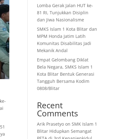
Lomba Gerak Jalan HUT ke-
81 RI, Tunjukkan Disiplin
dan Jiwa Nasionalisme
SMKS Islam 1 Kota Blitar dan
MPM Honda Jatim Latih
Komunitas Disabilitas Jadi
Mekanik Andal
Empat Gelombang Diklat
Bela Negara, SMKS Islam 1
Kota Blitar Bentuk Generasi
Tangguh Bersama Kodim
0808/Blitar
a
ke-
Recent
ai
Comments
Arik Prasetyo
on
SMK Islam 1
251
Blitar Hidupkan Semangat
nya
PETA di 3rd Kepanjenkidul