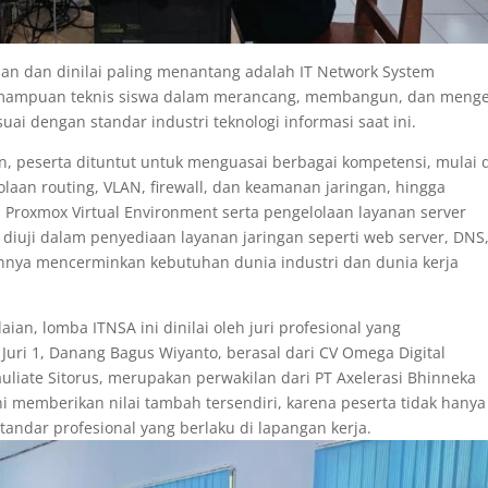
ian dan dinilai paling menantang adalah IT Network System
 kemampuan teknis siswa dalam merancang, membangun, dan menge
uai dengan standar industri teknologi informasi saat ini.
, peserta dituntut untuk menguasai berbagai kompetensi, mulai 
lolaan routing, VLAN, firewall, dan keamanan jaringan, hingga
 Proxmox Virtual Environment serta pengelolaan layanan server
a diuji dalam penyediaan layanan jaringan seperti web server, DNS
uhnya mencerminkan kebutuhan dunia industri dan dunia kerja
aian, lomba ITNSA ini dinilai oleh juri profesional yang
Juri 1, Danang Bagus Wiyanto, berasal dari CV Omega Digital
uliate Sitorus, merupakan perwakilan dari PT Axelerasi Bhinneka
ini memberikan nilai tambah tersendiri, karena peserta tidak hanya
 standar profesional yang berlaku di lapangan kerja.