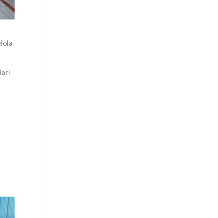
lola
dari
,