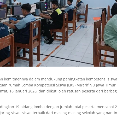
ukkan komitmennya dalam mendukung peningkatan kompetensi sisw
uan rumah Lomba Kompetensi Siswa (LKS) Ma’arif NU Jawa Timur 
m’at, 16 Januari 2026, dan diikuti oleh ratusan peserta dari berbag
ndingkan 19 bidang lomba dengan jumlah total peserta mencapai 
jaring siswa-siswa terbaik dari masing-masing sekolah yang nanti