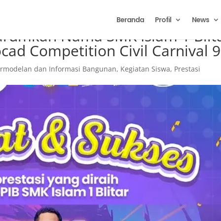
Beranda
Profil
News
arumkan Nama SMK Islam 1 Blit
cad Competition Civil Carnival 9
ermodelan dan Informasi Bangunan
,
Kegiatan Siswa
,
Prestasi