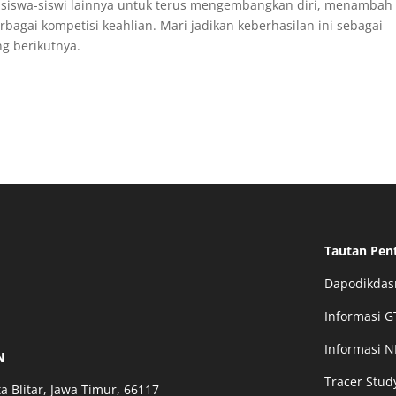
i siswa-siswi lainnya untuk terus mengembangkan diri, menambah
bagai kompetisi keahlian. Mari jadikan keberhasilan ini sebagai
g berikutnya.
Tautan Pen
Dapodikda
Informasi G
Informasi N
N
Tracer Stud
a Blitar, Jawa Timur, 66117