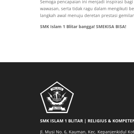
Semoga pencapaian ini menjadi inspirasi bag
wawasan, serta tidak ragu dalam mengikuti ber
langkah awal menuju deretan prestasi gemilan
SMK Islam 1 Blitar bangga! SMEKISA BISA!
SMK ISLAM 1 BLITAR | RELIGIUS & KOMPETE
Jl. Musi No. 6, Kauman, Kec. Kepanjenkidul Kot