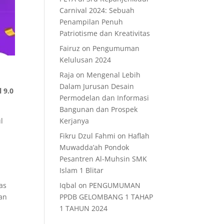
Carnival 2024: Sebuah
Penampilan Penuh
Patriotisme dan Kreativitas
Fairuz
on
Pengumuman
Kelulusan 2024
Raja
on
Mengenal Lebih
Dalam Jurusan Desain
 9.0
Permodelan dan Informasi
Bangunan dan Prospek
l
Kerjanya
Fikru Dzul Fahmi
on
Haflah
n
Muwadda’ah Pondok
Pesantren Al-Muhsin SMK
Islam 1 Blitar
as
Iqbal
on
PENGUMUMAN
lan
PPDB GELOMBANG 1 TAHAP
1 TAHUN 2024