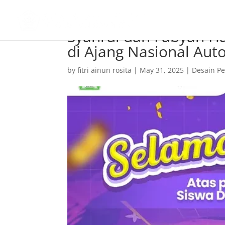
Syahrul dan Fabyan H
di Ajang Nasional Auto
by
fitri ainun rosita
|
May 31, 2025
|
Desain P