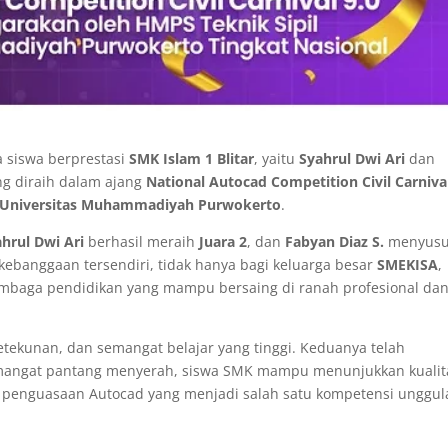
 siswa berprestasi
SMK Islam 1 Blitar
, yaitu
Syahrul Dwi Ari
dan
ang diraih dalam ajang
National Autocad Competition Civil Carnival
l Universitas Muhammadiyah Purwokerto
.
hrul Dwi Ari
berhasil meraih
Juara 2
, dan
Fabyan Diaz S.
menyusu
i kebanggaan tersendiri, tidak hanya bagi keluarga besar
SMEKISA
,
embaga pendidikan yang mampu bersaing di ranah profesional da
 ketekunan, dan semangat belajar yang tinggi. Keduanya telah
mangat pantang menyerah, siswa SMK mampu menunjukkan kualit
ya penguasaan Autocad yang menjadi salah satu kompetensi unggu