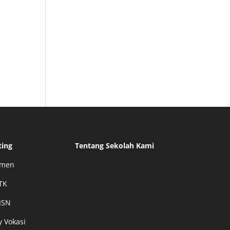
ting
Tentang Sekolah Kami
smen
TK
ISN
y Vokasi