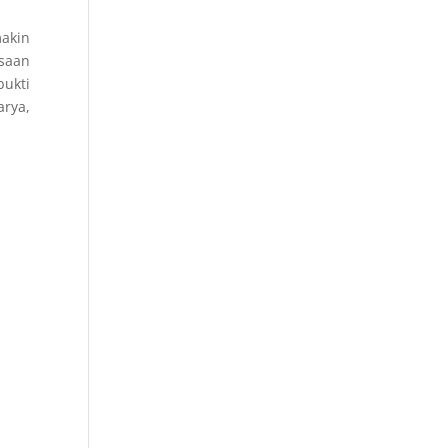
makin
gsaan
bukti
arya,