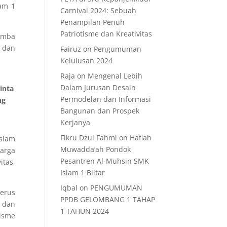
lam 1
Carnival 2024: Sebuah
Penampilan Penuh
Patriotisme dan Kreativitas
omba
 dan
Fairuz
on
Pengumuman
Kelulusan 2024
Raja
on
Mengenal Lebih
Dalam Jurusan Desain
inta
Permodelan dan Informasi
ng
Bangunan dan Prospek
Kerjanya
Fikru Dzul Fahmi
on
Haflah
Islam
Muwadda’ah Pondok
arga
Pesantren Al-Muhsin SMK
itas,
Islam 1 Blitar
Iqbal
on
PENGUMUMAN
terus
PPDB GELOMBANG 1 TAHAP
 dan
1 TAHUN 2024
lisme