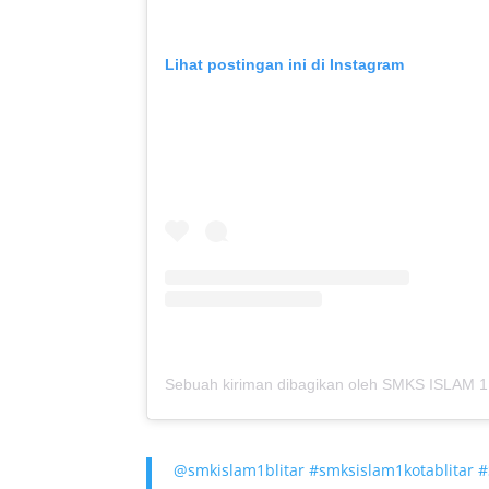
Lihat postingan ini di Instagram
@smkislam1blitar
#smksislam1kotablitar
#