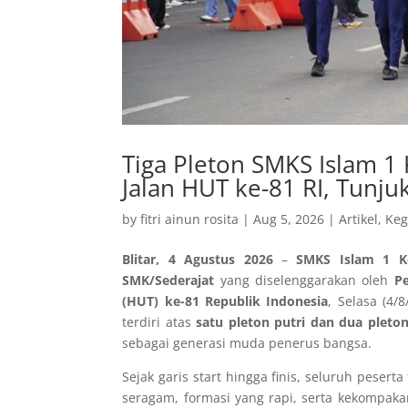
Tiga Pleton SMKS Islam 1
Jalan HUT ke-81 RI, Tunju
by
fitri ainun rosita
|
Aug 5, 2026
|
Artikel
,
Keg
Blitar, 4 Agustus 2026
–
SMKS Islam 1 Ko
SMK/Sederajat
yang diselenggarakan oleh
Pe
(HUT) ke-81 Republik Indonesia
, Selasa (4
terdiri atas
satu pleton putri dan dua pleto
sebagai generasi muda penerus bangsa.
Sejak garis start hingga finis, seluruh pese
seragam, formasi yang rapi, serta kekompaka