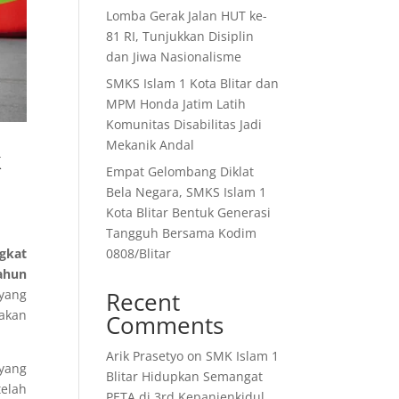
Lomba Gerak Jalan HUT ke-
81 RI, Tunjukkan Disiplin
dan Jiwa Nasionalisme
SMKS Islam 1 Kota Blitar dan
MPM Honda Jatim Latih
Komunitas Disabilitas Jadi
Mekanik Andal
k
Empat Gelombang Diklat
Bela Negara, SMKS Islam 1
Kota Blitar Bentuk Generasi
Tangguh Bersama Kodim
0808/Blitar
gkat
ahun
Recent
 yang
pakan
Comments
Arik Prasetyo
on
SMK Islam 1
 yang
Blitar Hidupkan Semangat
telah
PETA di 3rd Kepanjenkidul