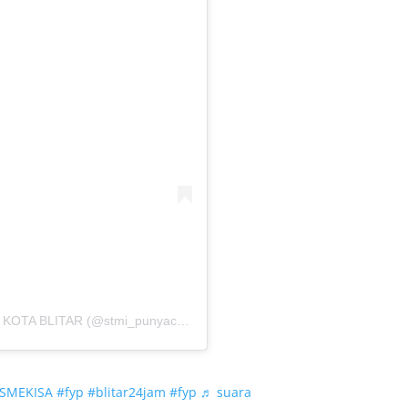
Sebuah kiriman dibagikan oleh SMKS ISLAM 1 KOTA BLITAR (@stmi_punyacerita)
SMEKISA
#fyp
#blitar24jam
#fyp
♬ suara