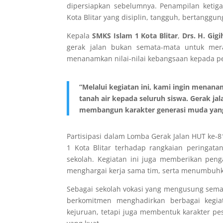
dipersiapkan sebelumnya. Penampilan ketiga
Kota Blitar yang disiplin, tangguh, bertangg
Kepala
SMKS Islam 1 Kota Blitar
,
Drs. H. Gig
gerak jalan bukan semata-mata untuk mera
menanamkan nilai-nilai kebangsaan kepada pe
“Melalui kegiatan ini, kami ingin menanam
tanah air kepada seluruh siswa. Gerak j
membangun karakter generasi muda yang 
Partisipasi dalam Lomba Gerak Jalan HUT ke-
1 Kota Blitar terhadap rangkaian peringat
sekolah. Kegiatan ini juga memberikan peng
menghargai kerja sama tim, serta menumbuhka
Sebagai sekolah vokasi yang mengusung sem
berkomitmen menghadirkan berbagai kegi
kejuruan, tetapi juga membentuk karakter pese