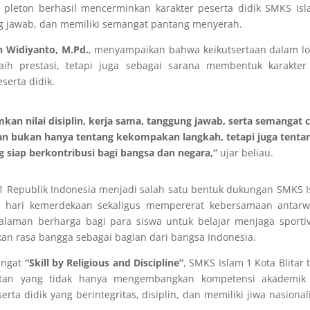
 pleton berhasil mencerminkan karakter peserta didik SMKS Is
ung jawab, dan memiliki semangat pantang menyerah.
ih Widiyanto, M.Pd.
, menyampaikan bahwa keikutsertaan dalam l
ih prestasi, tetapi juga sebagai sarana membentuk karakter
serta didik.
kan nilai disiplin, kerja sama, tanggung jawab, serta semangat c
alan bukan hanya tentang kekompakan langkah, tetapi juga tenta
siap berkontribusi bagi bangsa dan negara,”
ujar beliau.
81 Republik Indonesia menjadi salah satu bentuk dukungan SMKS 
an hari kemerdekaan sekaligus mempererat kebersamaan antarw
alaman berharga bagi para siswa untuk belajar menjaga sportiv
n rasa bangga sebagai bagian dari bangsa Indonesia.
angat
“Skill by Religious and Discipline”
, SMKS Islam 1 Kota Blitar 
atan yang tidak hanya mengembangkan kompetensi akademik
rta didik yang berintegritas, disiplin, dan memiliki jiwa nasiona