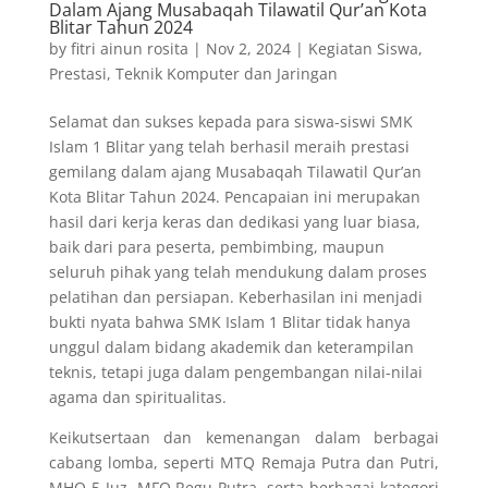
Dalam Ajang Musabaqah Tilawatil Qur’an Kota
Blitar Tahun 2024
by
fitri ainun rosita
|
Nov 2, 2024
|
Kegiatan Siswa
,
Prestasi
,
Teknik Komputer dan Jaringan
Selamat dan sukses kepada para siswa-siswi SMK
Islam 1 Blitar yang telah berhasil meraih prestasi
gemilang dalam ajang Musabaqah Tilawatil Qur’an
Kota Blitar Tahun 2024. Pencapaian ini merupakan
hasil dari kerja keras dan dedikasi yang luar biasa,
baik dari para peserta, pembimbing, maupun
seluruh pihak yang telah mendukung dalam proses
pelatihan dan persiapan. Keberhasilan ini menjadi
bukti nyata bahwa SMK Islam 1 Blitar tidak hanya
unggul dalam bidang akademik dan keterampilan
teknis, tetapi juga dalam pengembangan nilai-nilai
agama dan spiritualitas.
Keikutsertaan dan kemenangan dalam berbagai
cabang lomba, seperti MTQ Remaja Putra dan Putri,
MHQ 5 Juz, MFQ Regu Putra, serta berbagai kategori