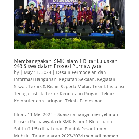
Membanggakan! SMK Islam 1 Blitar Luluskan
943 Siswa dalam Prosesi Purnawiyata
by
|
May 11, 2024
|
Desain Permodelan dan
Informasi Bangunan
,
Kegiatan Sekolah
,
Kegiatan
Siswa
,
Teknik & Bisnis Sepeda Motor
,
Teknik Instalasi
Tenaga Listrik
,
Teknik Kendaraan Ringan
,
Teknik
Komputer dan Jaringan
,
Teknik Pemesinan
Blitar, 11 Mei 2024 – Suasana hangat menyelimuti
Prosesi Purnawiyata di SMK Islam 1 Blitar pada
Sabtu (11/5) di halaman Pondok Pesantren Al
Muhsin. Tahun ajaran 2023-2024 menjadi momen