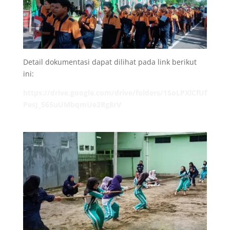
Detail dokumentasi dapat dilihat pada link berikut
ini:
https://drive.google.com/drive/folders/1SoLPXlCfUf
PesJ_565uUMbqmUe2Rg8rV