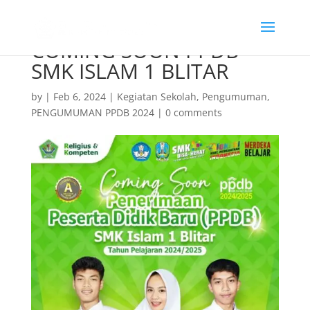
COMING SOON PPDB
SMK ISLAM 1 BLITAR
by
|
Feb 6, 2024
|
Kegiatan Sekolah
,
Pengumuman
,
PENGUMUMAN PPDB 2024
|
0 comments