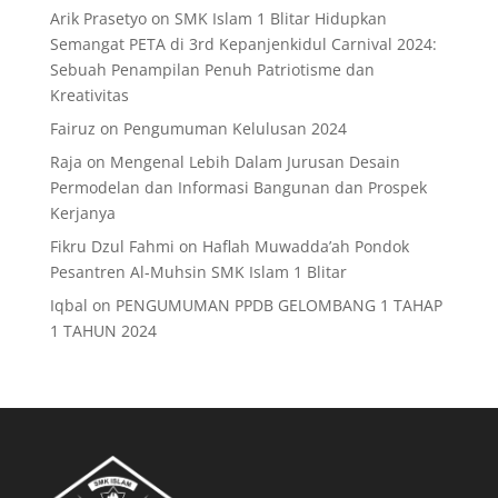
Arik Prasetyo
on
SMK Islam 1 Blitar Hidupkan
Semangat PETA di 3rd Kepanjenkidul Carnival 2024:
Sebuah Penampilan Penuh Patriotisme dan
Kreativitas
Fairuz
on
Pengumuman Kelulusan 2024
Raja
on
Mengenal Lebih Dalam Jurusan Desain
Permodelan dan Informasi Bangunan dan Prospek
Kerjanya
Fikru Dzul Fahmi
on
Haflah Muwadda’ah Pondok
Pesantren Al-Muhsin SMK Islam 1 Blitar
Iqbal
on
PENGUMUMAN PPDB GELOMBANG 1 TAHAP
1 TAHUN 2024