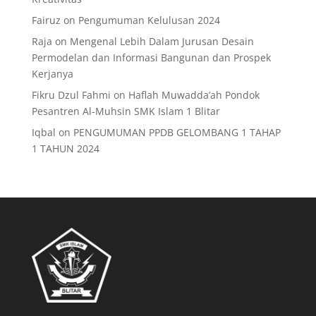
Fairuz
on
Pengumuman Kelulusan 2024
Raja
on
Mengenal Lebih Dalam Jurusan Desain
Permodelan dan Informasi Bangunan dan Prospek
Kerjanya
Fikru Dzul Fahmi
on
Haflah Muwadda’ah Pondok
Pesantren Al-Muhsin SMK Islam 1 Blitar
Iqbal
on
PENGUMUMAN PPDB GELOMBANG 1 TAHAP
1 TAHUN 2024