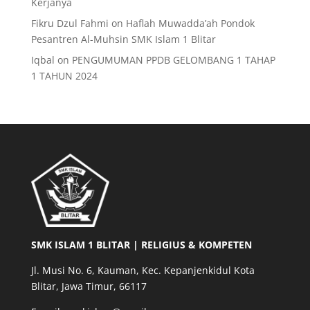
Kerjanya
Fikru Dzul Fahmi
on
Haflah Muwadda’ah Pondok
Pesantren Al-Muhsin SMK Islam 1 Blitar
Iqbal
on
PENGUMUMAN PPDB GELOMBANG 1 TAHAP
1 TAHUN 2024
SMK ISLAM 1 BLITAR | RELIGIUS & KOMPETEN
Jl. Musi No. 6, Kauman, Kec. Kepanjenkidul Kota
Blitar, Jawa Timur, 66117