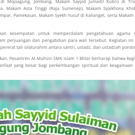
di Mojoagung, Jombang, Makam Sayyid Jumadil Kubro di Trol
, Makam Asta Tinggi (Raja Sumenep), Makam Syaikhona Kholi
mpar, Pamekasan, Makam Syekh Yusuf di Kalianget, serta Makam
atkan kesempatan untuk memperdalam pengetahuan agama s
am perjuangan dan pengabdian para wali tersebut. Kegiatan ini
erat tali silaturahmi antara santri, ustadz, dan ustadzah pondo
n, Pesantren Al-Muhsin SMK Islam 1 Blitar berharap bahwa keg
anfaat yang besar bagi perkembangan spiritual dan keagamaan 