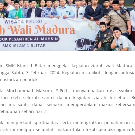
sin SMK Islam 1 Blitar menggelar kegiatan ziarah wali Madura
ingga Sabtu, 3 Februari 2024. Kegiatan ini diikuti dengan antus
an ustadzah pondok.
adz Muchammad Ma’sum, S.Pd.I., menyampaikan rasa syukur 
kkan oleh seluruh santri dalam kegiatan ziarah tersebut. Be
tan ini, santri dapat semakin memperdalam makna kebersam
 kehidupan sehari-hari.”
tuk memperkuat spiritualitas serta meningkatkan pemahaman sa
ziarah ini meliputi sejumlah makam tokoh-tokoh pemuka agama I