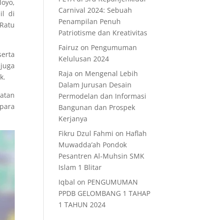
oyo,
Carnival 2024: Sebuah
l di
Penampilan Penuh
 Ratu
Patriotisme dan Kreativitas
Fairuz
on
Pengumuman
erta
Kelulusan 2024
 juga
Raja
on
Mengenal Lebih
k.
Dalam Jurusan Desain
iatan
Permodelan dan Informasi
para
Bangunan dan Prospek
Kerjanya
Fikru Dzul Fahmi
on
Haflah
Muwadda’ah Pondok
Pesantren Al-Muhsin SMK
Islam 1 Blitar
Iqbal
on
PENGUMUMAN
PPDB GELOMBANG 1 TAHAP
1 TAHUN 2024