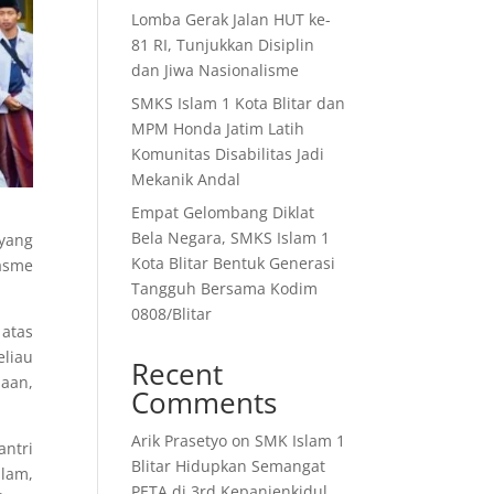
Lomba Gerak Jalan HUT ke-
81 RI, Tunjukkan Disiplin
dan Jiwa Nasionalisme
SMKS Islam 1 Kota Blitar dan
MPM Honda Jatim Latih
Komunitas Disabilitas Jadi
Mekanik Andal
Empat Gelombang Diklat
Bela Negara, SMKS Islam 1
 yang
Kota Blitar Bentuk Generasi
iasme
Tangguh Bersama Kodim
0808/Blitar
atas
liau
Recent
aan,
Comments
Arik Prasetyo
on
SMK Islam 1
ntri
Blitar Hidupkan Semangat
slam,
PETA di 3rd Kepanjenkidul