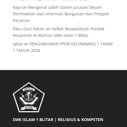
Raja
on
Mengenal Lebih Dalam Jurusan Desain
Permodelan dan Informasi Bangunan dan Prospek
Kerjanya
Fikru Dzul Fahmi
on
Haflah Muwadda’ah Pondok
Pesantren Al-Muhsin SMK Islam 1 Blitar
Iqbal
on
PENGUMUMAN PPDB GELOMBANG 1 TAHAP
1 TAHUN 2024
SMK ISLAM 1 BLITAR | RELIGIUS & KOMPETEN