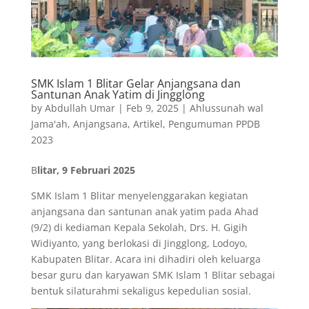
SMK Islam 1 Blitar Gelar Anjangsana dan
Santunan Anak Yatim di Jingglong
by
Abdullah Umar
|
Feb 9, 2025
|
Ahlussunah wal
Jama'ah
,
Anjangsana
,
Artikel
,
Pengumuman PPDB
2023
B
litar, 9 Februari 2025
SMK Islam 1 Blitar menyelenggarakan kegiatan
anjangsana dan santunan anak yatim pada Ahad
(9/2) di kediaman Kepala Sekolah, Drs. H. Gigih
Widiyanto, yang berlokasi di Jingglong, Lodoyo,
Kabupaten Blitar. Acara ini dihadiri oleh keluarga
besar guru dan karyawan SMK Islam 1 Blitar sebagai
bentuk silaturahmi sekaligus kepedulian sosial.