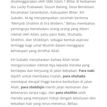
diselenggarakan oleh SMK Islam 1 Blitar di kediaman
Ibu Lucky Prabawati, Dusun Balong, Desa Bendosari,
Kecamatan Sanankulon, Kabupaten Blitar, KH
Subakir, M.Ag menyampaikan ceramah bertema
“Menjadi Sholihin di Era Modern.” Beliau membahas
pentingnya meneladani orang-orang yang diberi
nikmat oleh Allah, yaitu para Nabi, Shuhada,
Sholihin, dan Shiddiqin, sebagai bentuk aspirasi
tertinggi bagi umat Muslim dalam menggapai
kehidupan yang diridhai Allah.
KH Subakir menjelaskan bahwa Allah telah
mengaruniakan nikmat-Nya kepada mereka yang
bertaqwa dan berjuang di jalan kebaikan.
Para nabi
dipilih untuk membawa risalah,
para shuhada
mendapat derajat tinggi karena berkorban di jalan
Allah,
para shiddiqin
meniti jalan keimanan dan
kebenaran tanpa ragu, dan
para sholihin
ialah
mereka yang menjalani hidup dengan ketulusan dan
kebaikan hati yang terus-menerus. Beliau