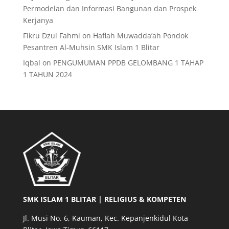
Permodelan dan Informasi Bangunan dan Prospek
Kerjanya
Fikru Dzul Fahmi
on
Haflah Muwadda’ah Pondok
Pesantren Al-Muhsin SMK Islam 1 Blitar
Iqbal
on
PENGUMUMAN PPDB GELOMBANG 1 TAHAP
1 TAHUN 2024
SMK ISLAM 1 BLITAR | RELIGIUS & KOMPETEN
Jl. Musi No. 6, Kauman, Kec. Kepanjenkidul Kota